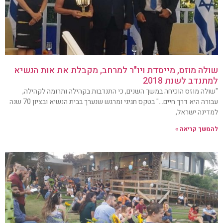
שולה מוזס, מייסדת ויו"ר למרחב, מקבלת את אות הנשיא
למתנדב לשנת 2018
"שולה מוזס הוכיחה במשך השנים, כי התנדבות בקהילה ותרומה לקהילה,
עבורה היא דרך חיים…" בטקס חגיגי ומרגש שנערך בבית הנשיא ובציון 70 שנה
למדינה ישראל,
להמשך קריאה »