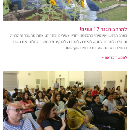
למרחב חגגה 17 שנים!
בערב מרגש ואינטימי התכנסנו יחדיו צעירים ובוגרים, צוות מהעבר ומההווה
והנהלת למרחב לחגוג, להיזכר, להפרד, להוקיר ולהמשיך לחלום. את הערב
התחלנו בסדנת שזירת פרחים שקישטה
להמשך קריאה »