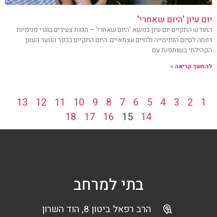
יום עיון 'היום שאחרי'
החודש התקיים יום עיון בנושא 'היום שאחרי' – הכנת צעירים בוגרי פנימיות
רווחה לסיום הפנימייה ולחיים עצמאיים. היום התקיים בכפר הנוער העוגן
הקהילתי בשותפות עם
להמשך קריאה »
13
12
11
10
9
8
7
6
5
4
3
2
1
18
17
16
15
14
בתי למרחב
הרב רפאל ביטון 8, הוד השרון