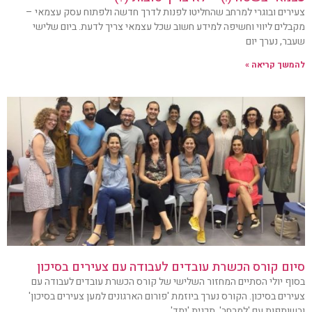
צעירים ובוגרי למרחב שהחליטו לפנות לדרך חדשה ולפתוח עסק עצמאי –
מקבלים ליווי וחשיפה למידע חשוב שכל עצמאי צריך לדעת. ביום שלישי
שעבר, נערך יום
להמשך קריאה »
סיום קורס הכשרת עובדים לעבודה עם צעירים בסיכון
בסוף יולי הסתיים המחזור השלישי של קורס הכשרת עובדים לעבודה עם
צעירים בסיכון. הקורס נערך ביוזמת 'פורום הארגונים למען צעירים בסיכון'
ובשותפות עם 'למרחב', תכנית 'יתד'