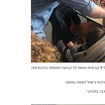
צוות הוד"ש יצר את פעילות ה'מאסטר שף', ומור מילר (טבחית הבית) הובילה את הפעילות בשטח. הצעירים והבוגרים חולקו ל-4 קבוצות כאשר כל קבוצה התנסתה בהכנת מנה
בר בתכנון !