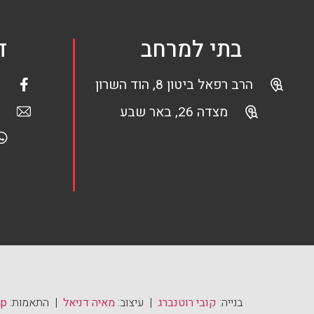
בתי למרחב
ד
הרב רפאל ביטון 8, הוד השרון
מצדה 26, באר שבע
בנייה:
קובי רוטנברג
| עיצוב:
מאיה דניאל
| התאמות:
mp