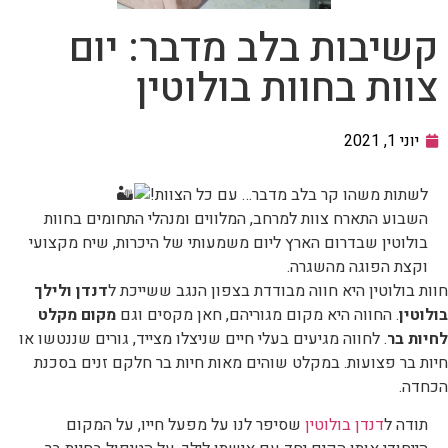
קשיבות בלב מדבר: יום
צוות בחוות בולוטין
יוני 1, 2021
לשתות משהו קר בלב מדבר… עם כל הצוות!
השבוע התארח צוות למרחב, המלווים ומנהלי התחומים בחוות
בולוטין שבדרום הארץ ליום משמעותי של היכרות, שיח מקצועי
וקצת הפוגה מהשגרה.
חוות בולוטין היא חווה מבודדת בצפון הנגב ששייכת ל
דנדן ולילך
בולוטין
. החווה היא מקום מגוריהם, חאן מקסים וגם
מקום מקלט
לחיות בר
. לחווה מגיעים בעלי חיים שניצלו מצייד, גורים שננטשו או
חיות בר פצועות. במקלט שוהים מאות חיות בר חלקם זנים בסכנת
הכחדה.
תודה ל
דנדן בולוטין
שסיפר לנו על מפעל חייו, על המקום