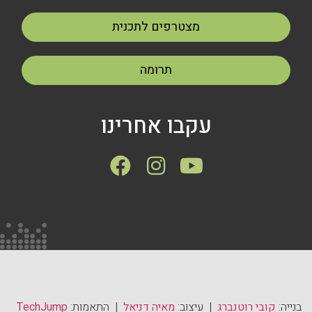
מצטרפים לתכנית
תרומה
עקבו אחרינו
בנייה:
קובי רוטנברג
| עיצוב:
מאיה דניאל
| התאמות:
TechJump