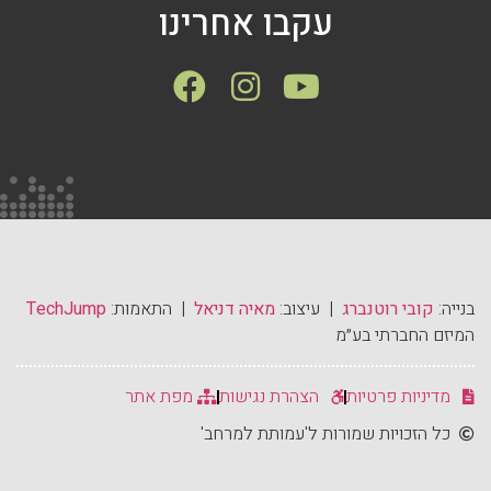
עקבו אחרינו
בנייה:
קובי רוטנברג
| עיצוב:
מאיה דניאל
| התאמות:
TechJump
המיזם החברתי בע״מ
מדיניות פרטיות
הצהרת נגישות
מפת אתר
כל הזכויות שמורות ל'עמותת למרחב'