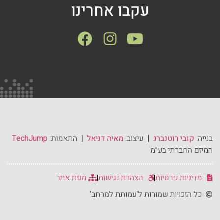
עקבו אחרינו
בנייה:
קובי רוטנברג
| עיצוב:
מאיה דניאל
| התאמות:
TechJump
המיזם החברתי בע״מ
מדיניות פרטיות
הצהרת נגישות
מפת אתר
כל הזכויות שמורות ל'עמותת למרחב'