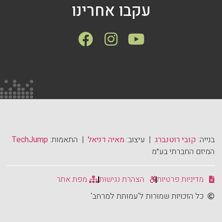
עקבו אחרינו
בנייה:
קובי רוטנברג
| עיצוב:
מאיה דניאל
| התאמות:
TechJump
המיזם החברתי בע״מ
מדיניות פרטיות
הצהרת נגישות
מפת אתר
כל הזכויות שמורות ל'עמותת למרחב'