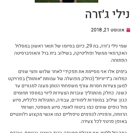
נילי ג׳זרה
אוגוסט 21, 2018
שמי נילי ג׳זרה, בת 29, כיום בסיומו של תואר ראשון במסלול
האקדמאי ממשל ופוליטיקה, בשילוב בית ברל והאוניברסיטה
הפתוחה.
בימים אלו אני מסיימת את תפקידי לאחר שלוש וחצי שנים
כמלווה ב״דיורית״ (כחלק מפועלה של עמותת ״אותות״) בפרויקט
למען צעירות חסרות עורף משפחתי הנותן מענה למגורים עד
כשנה. כחלק מהתהליך עוברות הצעירות ליווי במספר תחומים
כגון: שילוב במוסדות לימודים, עבודה, התנהלות כלכלית, סיוע
מול גופים שונים כמו ביטוח לאומי, סיוע משפטי, ושרותי
הרווחה, והפנייה לגורמים טיפוליים כמו אנשי מקצוע רלוונטיים
באופן פרטני לכל צעירה.
במקביל לליווי, אני מנהלת מסעדה בהוד השרון, ובנוסף, עובדת