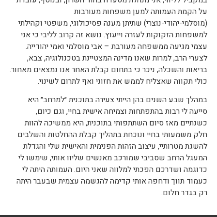
על הקמת העמותה למען משפחות מעורבות
(מוסלמי-יהודי-נוצרי) שתיתן מענה פסיכולוגי, משפטי וקהילתי
למשפחות הזקוקות לעזרה וייעוץ. נושא זה קרוב לליבי כי אני
עצמי מגיעה ממשפחה מעורבת – אבי מוסלמי ואמי יהודייה.
לצערי הרב, למרות שאנו מדינה המצטיינת בטכנולוגיה, צבא,
בריאות והשכלה, ניכר כי בתחום קבלת האחר אנו נמצאים מאחור.
כולי תקווה שאצליח לממש את חזוני ואף לתרום לשינוי.
במהלך שבע השנים בהן הייתי צעירה בתוכנית ״למרחב״ היא
סייעה לי רבות בהתפתחות וצמיחה אישית בחיי, וגם כיום,
כשנתיים מאז סיום השתתפותי בתוכנית, היא ממשיכה להוות
חלק משמעותי בחיי ונוכחת בתהליך קבלת ההחלטות והשלבים
להשגת מטרותיי, עיצוב הזהות הפנימית והאישית שלי והגדלת
המעגל הרחב שסביבי שמורכב מאנשים שליוו אותי, שימשו לי
כדוגמה ושדרכם הפכתי למלווה שאני היום. העמותה היתה לי
כעמוד תווך ודחפה אותי קדימה להגשמה עצמית שבעבר היתה
רק בגדר חלום.