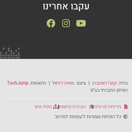
עקבו אחרינו
בנייה:
קובי רוטנברג
| עיצוב:
מאיה דניאל
| התאמות:
TechJump
המיזם החברתי בע״מ
מדיניות פרטיות
הצהרת נגישות
מפת אתר
כל הזכויות שמורות ל'עמותת למרחב'