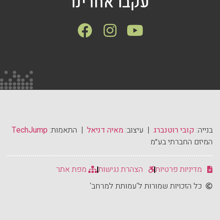
עקבו אחרינו
בנייה:
קובי רוטנברג
| עיצוב:
מאיה דניאל
| התאמות:
TechJump
המיזם החברתי בע״מ
מדיניות פרטיות
הצהרת נגישות
מפת אתר
כל הזכויות שמורות ל'עמותת למרחב'