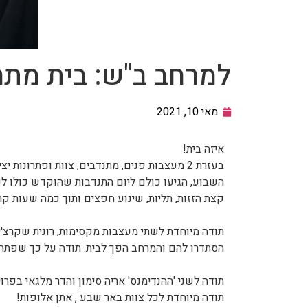
למרחב ב"ש: בית מת
מאי 10, 2021
איזה בית!
בעזרת 2 מעצבות פנים, מתנדבים, צוות ופתרונות יצירתיים, הפך הבית בבאר שבע למקום מעוצב ומזמין.
השבוע, הגיעו כולם ליום התנדבות שהוקדש כולו ל
קצת הזזות, תליות, שינוע חפצים ותוך כמה שעות ק
תודה מיוחדת לשתי מעצבות מקסימות, רונית שקרצ'
הסתדרו להם והמרחב הפך לבית. תודה על כך שפתחתן
תודה לשני 'ההנדימנס' אריה סימון והדר מלגאי בפר
תודה מיוחדת לכל צוות באר שבע , אתן אלופות!