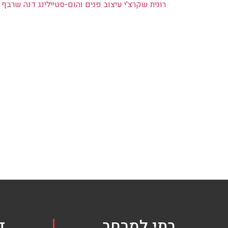
רונית שקרצ'י עיצוב פנים והום-סטיילינג
דנה שרבף ע
בתי למרחב
ד