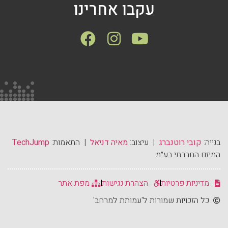
עקבו אחרינו
בנייה:
קובי רוטנברג
| עיצוב:
מאיה דניאל
| התאמות:
TechJump
המיזם החברתי בע״מ
מדיניות פרטיות
הצהרת נגישות
מפת אתר
כל הזכויות שמורות ל'עמותת למרחב'