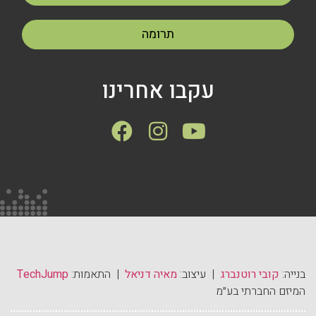
תרומה
עקבו אחרינו
בנייה:
קובי רוטנברג
| עיצוב:
מאיה דניאל
| התאמות:
TechJump
המיזם החברתי בע״מ