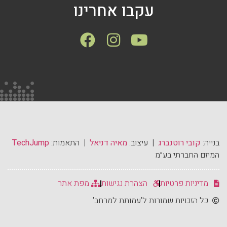
עקבו אחרינו
בנייה:
קובי רוטנברג
| עיצוב:
מאיה דניאל
| התאמות:
TechJump
המיזם החברתי בע״מ
מדיניות פרטיות
הצהרת נגישות
מפת אתר
כל הזכויות שמורות ל'עמותת למרחב'