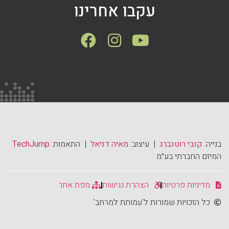
עקבו אחרינו
בנייה:
קובי רוטנברג
| עיצוב:
מאיה דניאל
| התאמות:
TechJump
המיזם החברתי בע״מ
מדיניות פרטיות
הצהרת נגישות
מפת אתר
כל הזכויות שמורות ל'עמותת למרחב'