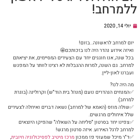
ללמרחב!
יולי 14, 2020
יום למרחב לראשונה…בזום!
ואיזה אירוע נהדר היה לנו בזכותכם
🤩
בכל שנה, אנו חוגגים יחד עם הצעירים המסיימים, את יציאתם
למרחב. גם השנה, למרות ההגבלות לא רצינו לוותר על המפגש
ועברנו לאון-ליין.
מה היה לנו?
✅
המנחים הנהדרים נועם (מנהל בית הוד"ש) וקרולינה (בוגרת
למרחב).
✅
שולה מוזס (האמא של למרחב) נשאה דברים ואיחלה לצעירים
שלל איחולים מרגשים.
✅
צפינו יחד בסרטון "סליחה על השאלה" שהפיקו היוצאים
למרחב לרגל האירוע. איזה סרטון מרגש!
✅
ד"ר מיכל שמעוני פז ממכון
מרכז מיטיב לפסיכולוגיה חיובית
,