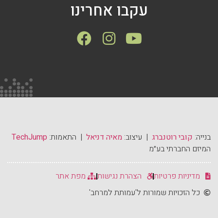
עקבו אחרינו
בנייה:
קובי רוטנברג
| עיצוב:
מאיה דניאל
| התאמות:
TechJump
המיזם החברתי בע״מ
מדיניות פרטיות
הצהרת נגישות
מפת אתר
כל הזכויות שמורות ל'עמותת למרחב'