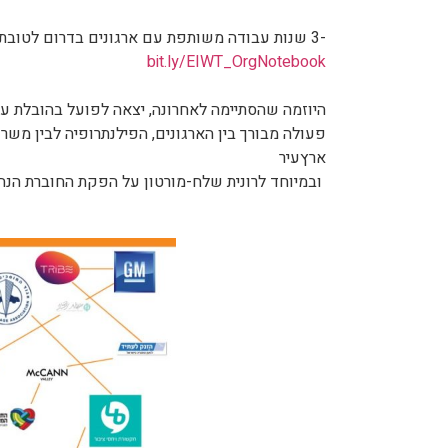
-3 שנות עבודה משותפת עם ארגונים בדרום לטובת השתלבות צעירים בני 18-25 בתעסוקה איכותית. היא כאן, היא שלכם ולרשותכם:
bit.ly/EIWT_OrgNotebook
היוזמה שהסתיימה לאחרונה, יצאה לפועל בהובלת ע
פעולה מבורך בין הארגונים, הפילנתרופיה לבין משר
ארץעיר
ובמיוחד לרונית שלח-מורטון על הפקת החוברת הנה