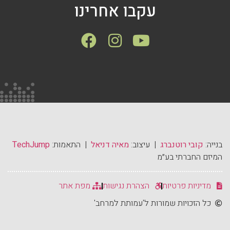
עקבו אחרינו
בנייה:
קובי רוטנברג
| עיצוב:
מאיה דניאל
| התאמות:
TechJump
המיזם החברתי בע״מ
מדיניות פרטיות
הצהרת נגישות
מפת אתר
כל הזכויות שמורות ל'עמותת למרחב'