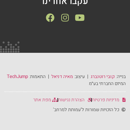
עקבו אחרינו
בנייה:
קובי רוטנברג
| עיצוב:
מאיה דניאל
| התאמות:
TechJump
המיזם החברתי בע״מ
מדיניות פרטיות
הצהרת נגישות
מפת אתר
כל הזכויות שמורות ל'עמותת למרחב'