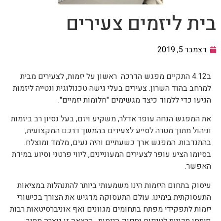
בית ליזמים צעירים
דצמבר 5, 2019
ב4.12 התקיים מפגש הדרכה ראשון על יזמות, לצעירים מבית
למרחב בהוד השרון. צעירים בעלי גישה טכנולוגית ונטייה ליזמות
הגיעו כדי ללמוד כיצד מגשימים "חלומות יזמיים".
את המפגש הנחה עופר אדלר, משקיע ויזם, בעל נסיון רב ביזמות
וניהול מתוך מטרה לסייע לצעירים בהמשך דרכם המקצועית,
בהתנדבות. המפגש ארך כשעתיים והיה נעים, מלמד ומוצלח.
בסיומו הציע עופר לצעירים המעוניינים, ליווי פרטני וסיוע במידת
האפשר.
עיסוק בתחום היזמות הינו משמעותי ביותר להתנהלות במציאות
התעסוקתית בימינו. עולם התעסוקה מדגיש את הצורך בכישורי
יזמות לתפקידי מפתח בתחומים מגוונים ואף אוניברסיטאות רבות
פיתחו תכניות לטיפוח וחיזוק היזמות. הרצאה זו נוצרה מתוך