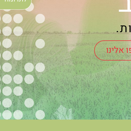
ת.
 אלינו