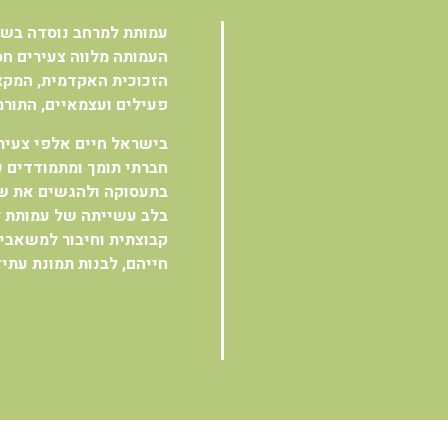
עמותת למרחב נוסדה בשנת 2001 ע"י קרן מוזס וולפו
העמותה מלווה צעירים ח
הזכוכית האקדמית, המקצ
פעילים ועצמאיים, התורמי
בישראל חיים אלפי צעיר
חברתי תומך ומתמודדים 
בתעסוקה ולהגשים את שא
בלב עשייתה של עמותת למ
קבוצתית וחיבור למשאבי
חייהם, לבנות תמונת עתי