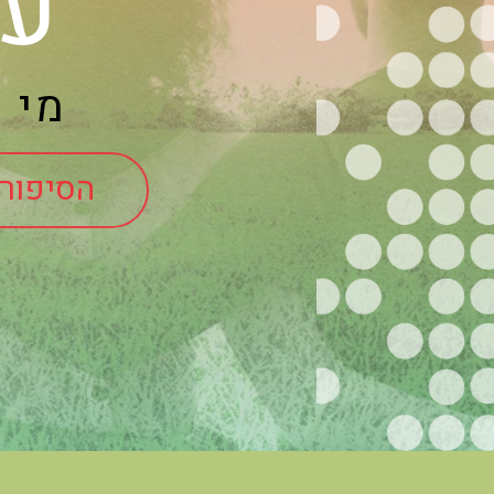
עמ
מי ש
הסיפור 