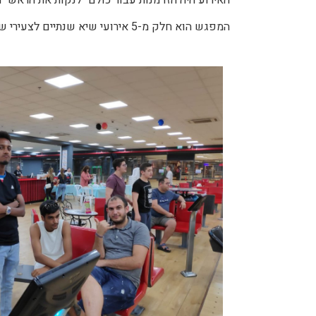
המפגש הוא חלק מ-5 אירועי שיא שנתיים לצעירי שלב ג' בבאר שבע. הצעירים נהנים ממפגשים קבוצתיים, סמינרים וליווי פרטני שבועי.