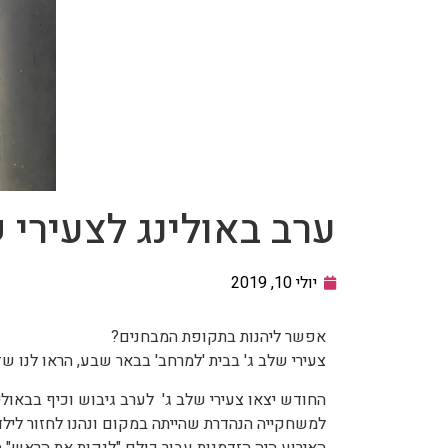
ערב באולינג לצעירי ש
יולי 10, 2019
אפשר ליהנות בתקופת המבחנים?
צעירי שלב ג' בבית 'למרחב' בבאר שבע, הראו לנו ש
החודש יצאו צעירי שלב ג' לערב גיבוש וכיף בבאולי
למשחקייה הנהדרת שהייתה במקום ונהנו לחזור לילד
האירוע היה הזדמנות עבור כולם "לנקות את הראש" מ