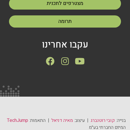
מצטרפים לתכנית
תרומה
עקבו אחרינו
בנייה:
קובי רוטנברג
| עיצוב:
מאיה דניאל
| התאמות:
TechJump
המיזם החברתי בע״מ